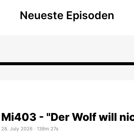
Neueste Episoden
Mi403 - "Der Wolf will nic
28. July 2026
‧
138m 27s