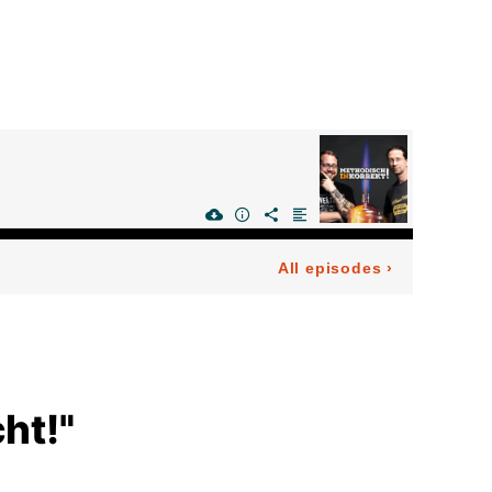
All episodes
›
ht!"