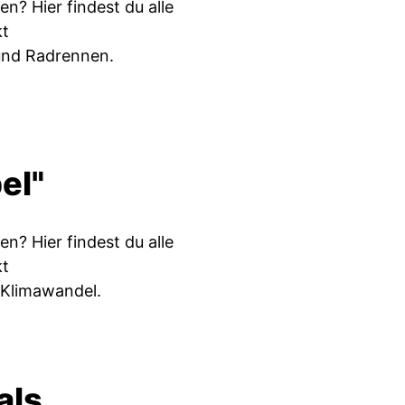
? Hier findest du alle
kt
und Radrennen.
el"
? Hier findest du alle
kt
 Klimawandel.
als