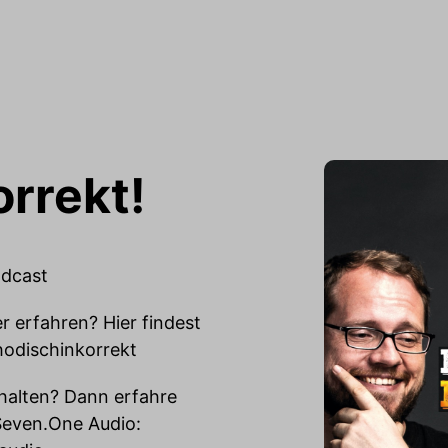
rrekt!
odcast
 erfahren? Hier findest
thodischinkorrekt
halten? Dann erfahre
Seven.One Audio: