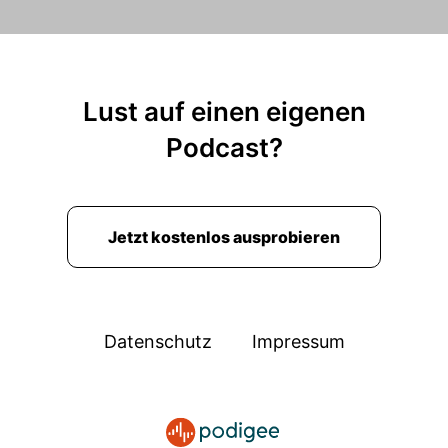
00:00:46: Sicherheitsschuhe?
00:00:48: Vergiss nicht den Helm und die
Schutzbrille.
Lust auf einen eigenen
00:00:50: Nicht, dass hier noch was passiert.
Podcast?
00:00:52: Reini, was ist los mit dir?
00:00:55: Hast du die Betriebshaftpflicht nicht
Jetzt kostenlos ausprobieren
bezahlt?
00:00:58: Junge, wir sind in Essen.
00:00:59: Den Krankenwagen können wir uns
Datenschutz
Impressum
hier nicht mehr leisten.
00:01:02: Was?
00:01:09: Methodisch inkorrekt, Folge