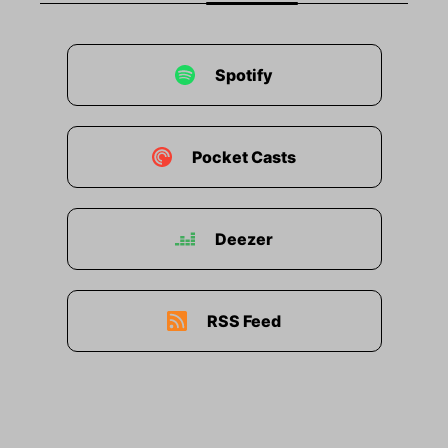
unten an der Kiste, die schnappen immer so,
wenn man sie aufmacht.
Spotify
00:00:33: Oh, Alter.
00:00:35: Boah, ich dachte schon, es wäre das
Ernst.
Pocket Casts
00:00:38: Warte, ich hole die Handschuhe zum
Rausheben.
Deezer
00:00:40: Handschuhe?
00:00:42: Ja, nicht, dass du dir noch einen
RSS Feed
Splitter einfängst oder so.
00:00:44: Hast du deine Sicherheitsschuhe an?
00:00:45: Was?