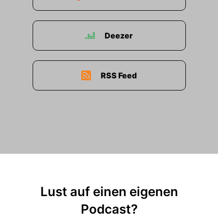
00:00:39: Wir brauchen Synergien!
Deezer
00:00:40: Solche Fehler können wir uns in
diesem Projektstatus gar nicht mehr leisten!
00:00:44: Ach, das wird schon schiefgehen...
RSS Feed
Das
00:00:47: wird schon Schief gehen!
00:00:48: Reist dich mal zusammen.
00:00:49: es geht ja auch um meine Karriere!
00:00:51: Für dich ist das alles nur ein Spiel
oder?
Lust auf einen eigenen
00:00:53: Äh.. Ja...?
Podcast?